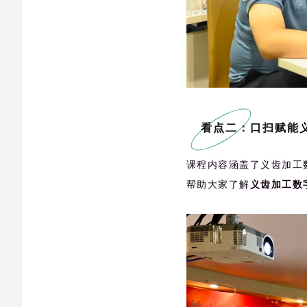
看点二：口扫赋能
课程内容涵盖了义齿加工
帮助大家了解
义齿加工数